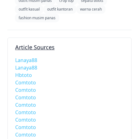
outfit musim panas
crop top
sepatu boots
outfit kasual
outfit kantoran
warna cerah
fashion musim panas
Article Sources
Lanaya88
Lanaya88
Hbtoto
Comtoto
Comtoto
Comtoto
Comtoto
Comtoto
Comtoto
Comtoto
Comtoto