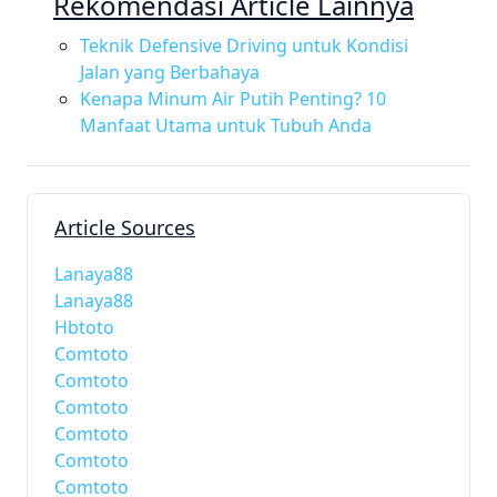
Rekomendasi Article Lainnya
Teknik Defensive Driving untuk Kondisi
Jalan yang Berbahaya
Kenapa Minum Air Putih Penting? 10
Manfaat Utama untuk Tubuh Anda
Article Sources
Lanaya88
Lanaya88
Hbtoto
Comtoto
Comtoto
Comtoto
Comtoto
Comtoto
Comtoto