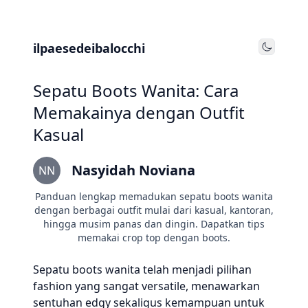
ilpaesedeibalocchi
Toggle
Sepatu Boots Wanita: Cara
Memakainya dengan Outfit
Kasual
Nasyidah Noviana
NN
Panduan lengkap memadukan sepatu boots wanita
dengan berbagai outfit mulai dari kasual, kantoran,
hingga musim panas dan dingin. Dapatkan tips
memakai crop top dengan boots.
Sepatu boots wanita telah menjadi pilihan
fashion yang sangat versatile, menawarkan
sentuhan edgy sekaligus kemampuan untuk