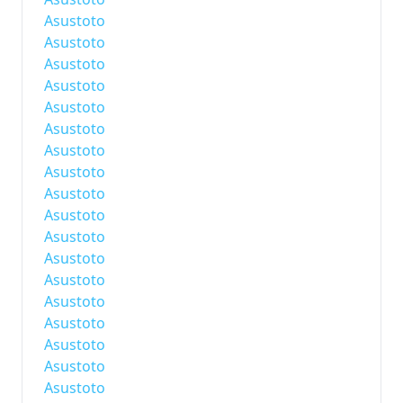
Asustoto
Asustoto
Asustoto
Asustoto
Asustoto
Asustoto
Asustoto
Asustoto
Asustoto
Asustoto
Asustoto
Asustoto
Asustoto
Asustoto
Asustoto
Asustoto
Asustoto
Asustoto