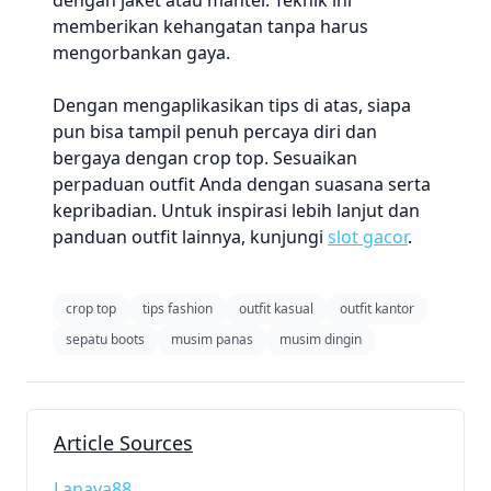
dengan jaket atau mantel. Teknik ini
memberikan kehangatan tanpa harus
mengorbankan gaya.
Dengan mengaplikasikan tips di atas, siapa
pun bisa tampil penuh percaya diri dan
bergaya dengan crop top. Sesuaikan
perpaduan outfit Anda dengan suasana serta
kepribadian. Untuk inspirasi lebih lanjut dan
panduan outfit lainnya, kunjungi
slot gacor
.
crop top
tips fashion
outfit kasual
outfit kantor
sepatu boots
musim panas
musim dingin
Article Sources
Lanaya88