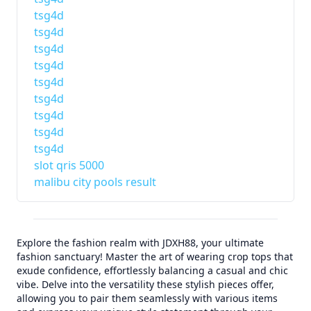
tsg4d
tsg4d
tsg4d
tsg4d
tsg4d
tsg4d
tsg4d
tsg4d
tsg4d
slot qris 5000
malibu city pools result
Explore the fashion realm with JDXH88, your ultimate
fashion sanctuary! Master the art of wearing crop tops that
exude confidence, effortlessly balancing a casual and chic
vibe. Delve into the versatility these stylish pieces offer,
allowing you to pair them seamlessly with various items