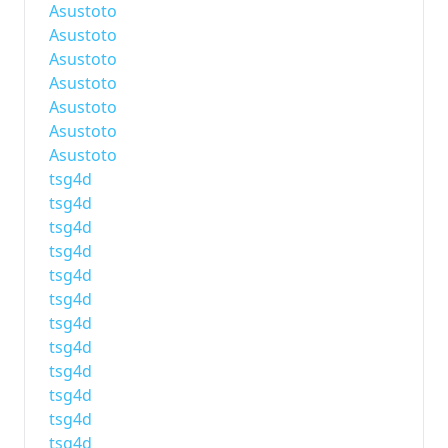
Asustoto
Asustoto
Asustoto
Asustoto
Asustoto
Asustoto
Asustoto
tsg4d
tsg4d
tsg4d
tsg4d
tsg4d
tsg4d
tsg4d
tsg4d
tsg4d
tsg4d
tsg4d
tsg4d