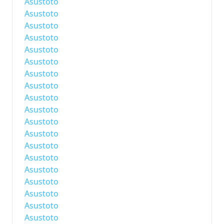
Asustoto
Asustoto
Asustoto
Asustoto
Asustoto
Asustoto
Asustoto
Asustoto
Asustoto
Asustoto
Asustoto
Asustoto
Asustoto
Asustoto
Asustoto
Asustoto
Asustoto
Asustoto
Asustoto