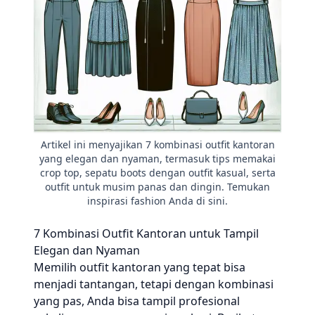
Artikel ini menyajikan 7 kombinasi outfit kantoran
yang elegan dan nyaman, termasuk tips memakai
crop top, sepatu boots dengan outfit kasual, serta
outfit untuk musim panas dan dingin. Temukan
inspirasi fashion Anda di sini.
7 Kombinasi Outfit Kantoran untuk Tampil
Elegan dan Nyaman
Memilih outfit kantoran yang tepat bisa
menjadi tantangan, tetapi dengan kombinasi
yang pas, Anda bisa tampil profesional