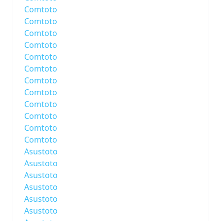
Comtoto
Comtoto
Comtoto
Comtoto
Comtoto
Comtoto
Comtoto
Comtoto
Comtoto
Comtoto
Comtoto
Comtoto
Asustoto
Asustoto
Asustoto
Asustoto
Asustoto
Asustoto