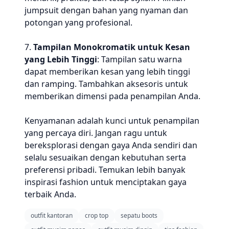
jumpsuit dengan bahan yang nyaman dan
potongan yang profesional.
7.
Tampilan Monokromatik untuk Kesan
yang Lebih Tinggi
: Tampilan satu warna
dapat memberikan kesan yang lebih tinggi
dan ramping. Tambahkan aksesoris untuk
memberikan dimensi pada penampilan Anda.
Kenyamanan adalah kunci untuk penampilan
yang percaya diri. Jangan ragu untuk
bereksplorasi dengan gaya Anda sendiri dan
selalu sesuaikan dengan kebutuhan serta
preferensi pribadi. Temukan lebih banyak
inspirasi fashion untuk menciptakan gaya
terbaik Anda.
outfit kantoran
crop top
sepatu boots