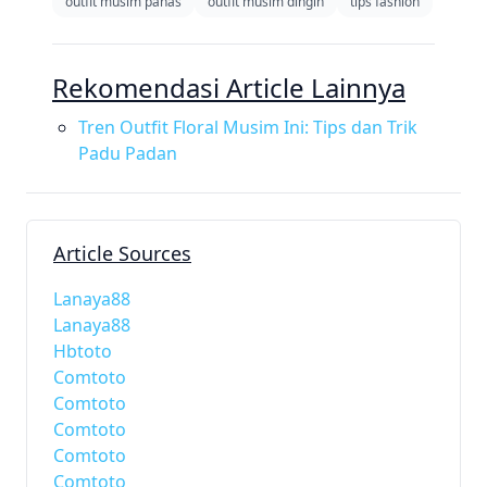
outfit musim panas
outfit musim dingin
tips fashion
Rekomendasi Article Lainnya
Tren Outfit Floral Musim Ini: Tips dan Trik
Padu Padan
Article Sources
Lanaya88
Lanaya88
Hbtoto
Comtoto
Comtoto
Comtoto
Comtoto
Comtoto