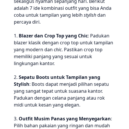
sekaligus nyaman sepanjang hari. Berikut
adalah 7 ide kombinasi outfit yang bisa Anda
coba untuk tampilan yang lebih
stylish
dan
percaya diri.
1.
Blazer dan Crop Top yang Chic
: Padukan
blazer klasik dengan crop top untuk tampilan
yang modern dan
chic
. Pastikan crop top
memiliki panjang yang sesuai untuk
lingkungan kantor.
2.
Sepatu Boots untuk Tampilan yang
Stylish
: Boots dapat menjadi pilihan sepatu
yang sangat tepat untuk suasana kantor.
Padukan dengan celana panjang atau rok
midi untuk kesan yang elegan.
3.
Outfit Musim Panas yang Menyegarkan
:
Pilih bahan pakaian yang ringan dan mudah