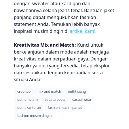
dengan sweater atau kardigan dan
bawahannya celana jeans tebal. Bantuan jaket
panjang dapat mengukuhkan fashion
statement Anda. Temukan lebih banyak
inspirasi musim dingin di
artikel kami
.
Kreativitas Mix and Match:
Kunci untuk
berkelanjutan dalam mode adalah menjaga
kreativitas dalam perpaduan gaya. Dengan
banyaknya opsi yang tersedia, tetap eksplor
dan sesuaikan dengan kepribadian serta
situasi Anda!
crop top
mix and match
outfit siang
outfit malam
sepatu boots
casual wear
outfit kantoran
fashion musim panas
fashion musim dingin